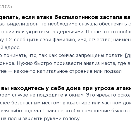
овательские
нской помощи,
евое обучение
ккредитации
Клинические исследования
Вакансии
Памятка о профилактике и
Нормативные акты
специалистов
.2025
арты
пециалистов
Партнеры
раннем выявлении
Периодическая
делать, если атака беспилотников застала ва
ведения об
Контакты
онкологических заболевани
аккредитация
вы видели дрон, то необходимо сначала обеспечить 
ении или укрыться за деревьями. После этого сооб
ккредитационном центре
Подготовка к
у 112, сообщить свои фамилию, имя, отчество; наиме
прохождению
й адрес.
 понимать, что, так как сейчас запрещены полеты [др
аккредитации
онное. Нужно быстро произвести анализ места, где в
специалистов
ие — какое-то капитальное строение или подвал.
 вы находитесь у себя дома при угрозе ата
коем случае не подходите к окнам. Это чревато оско
лее безопасным местом- в квартире или частном дом
вая либо подвал. Главное, чтобы помещение было с 
 на пол и закрыть руками голову.