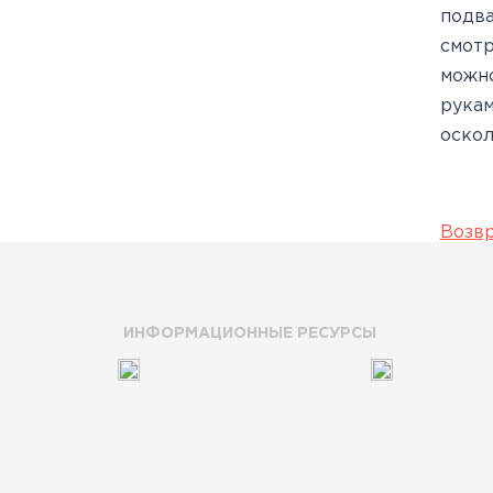
подва
смотр
можно
рукам
оскол
Возвр
ИНФОРМАЦИОННЫЕ РЕСУРСЫ