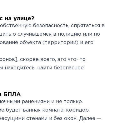
Антитеррористическая
священнослужителями
Протоколы заседаний
специалистов
безопасность
Часто задаваемые вопросы
аккредитационной
с на улице?
й
Юбилей 100 лет ФГБУ
подкомиссии
собственную безопасность, спрятаться в
щить о случившемся в полицию или по
"РНЦРР" Минздрава России
ЕСЛИ НЕ СДАЛ ЭТАП
нование объекта (территории) и его
онов], скорее всего, это что- то
ы находитесь, найти безопасное
ки БПЛА
лочными ранениями и не только.
е будет ванная комната, коридор,
несущими стенами и без окон. Далее —