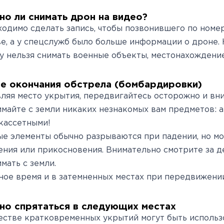
о ли снимать дрон на видео?
одимо сделать запись, чтобы позвонившего по номер
е, а у спецслужб было больше информации о дроне. Н
у нельзя снимать военные объекты, местонахождение
е окончания обстрела (бомбардировки)
ляя место укрытия, передвигайтесь осторожно и вни
майте с земли никаких незнакомых вам предметов: а
кассетными!
е элементы обычно разрываются при падении, но мо
ния или прикосновения. Внимательно смотрите за де
мать с земли.
ное время и в затемненных местах при передвижени
о спрятаться в следующих местах
естве кратковременных укрытий могут быть исполь