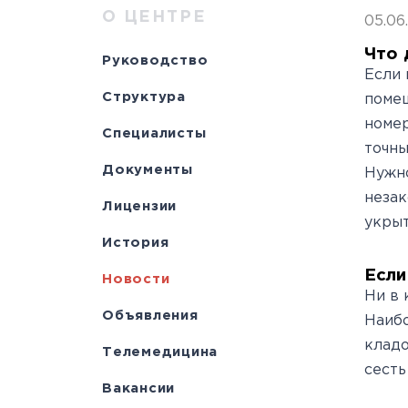
Научно-исслед
Специалисты
медици
Цел
а
О ЦЕНТРЕ
05.06
отделы
Документы
станд
с
Что 
Руководство
Лицензии
С
Если 
Структура
помещ
История
а
номер
Специалисты
точны
Документы
Нужно
незак
Лицензии
укрыт
История
Если
Новости
Ни в 
Объявления
Наибо
кладо
Телемедицина
сесть
Вакансии