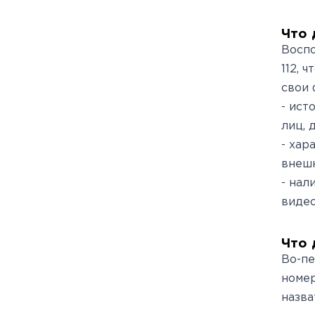
Что 
Воспо
112, 
свои 
- ист
лиц, 
- хар
внешн
- нал
виде
Что 
Во-пе
номер
назва