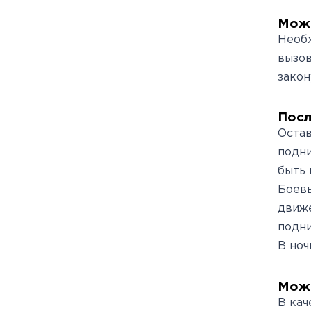
Можн
Необх
вызов
закон
Посл
Остав
подни
быть 
Боевы
движе
подни
В ноч
Можн
В кач