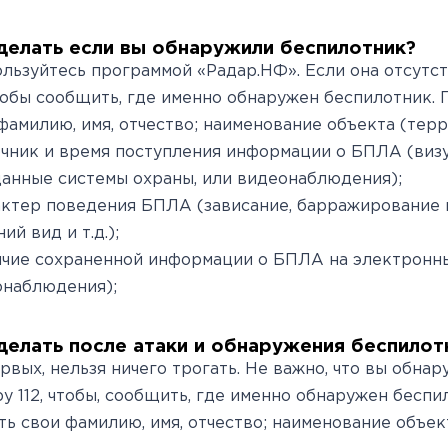
делать если вы обнаружили беспилотник?
льзуйтесь программой «Радар.НФ». Если она отсутст
чтобы сообщить, где именно обнаружен беспилотник.
фамилию, имя, отчество; наименование объекта (терр
очник и время поступления информации о БПЛА (виз
данные системы охраны, или видеонаблюдения);
актер поведения БПЛА (зависание, барражирование 
ий вид и т.д.);
ичие сохраненной информации о БПЛА на электронн
онаблюдения);
делать после атаки и обнаружения беспилот
рвых, нельзя ничего трогать. Не важно, что вы обнар
у 112, чтобы, сообщить, где именно обнаружен бесп
ть свои фамилию, имя, отчество; наименование объек