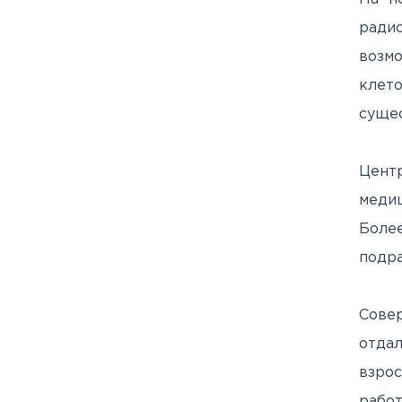
ради
возм
клет
сущес
Цент
медиц
Более
подра
Совер
отда
взро
работ