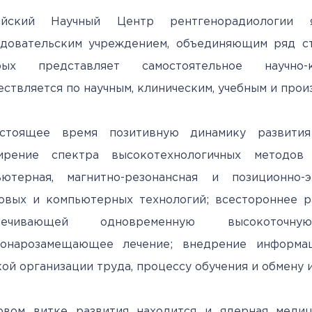
овательские
нской помощи,
евое обучение
ккредитации
Клинические исследования
Вакансии
Памятка о профилактике и
Нормативные акты
специалистов
ийский Научный Центр рентгенорадиологии я
арты
пециалистов
Партнеры
раннем выявлении
Периодическая
едовательским учреждением, объединяющим ряд ст
ведения об
Контакты
онкологических заболевани
аккредитация
рых представляет самостоятельное научно-
ккредитационном центре
Подготовка к
ствляется по научным, клиническим, учебным и про
прохождению
аккредитации
стоящее время позитивную динамику развития 
ирение спектра высокотехнологичных методов 
специалистов
ьютерная, магнитно-резонансная и позиционно-
овых и компьютерных технологий; всестороннее р
спечивающей одновременную высокото
ионарозамещающее лечение; внедрение информац
ой организации труда, процессу обучения и обмену
овом витке развития находится и ядерная медиц