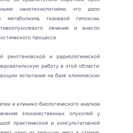
нными нанотехнологиями, что дало
о метаболизма, тканевой гипоксии,
тивоопухолевого лечения и внесло
остического процесса.
й рентгеновской и радиологической
едовательскую работу в этой области.
прошли испытания на базе клинических
пии и клинико-биологического анализа
ечения злокачественных опухолей у
ьшой практической и консультативной
имает одно из ведущих мест в стране.