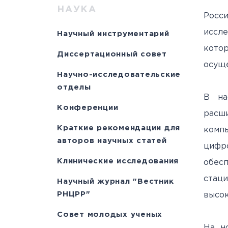
Научно-исслед
Специалисты
медици
Цел
а
НАУКА
Росс
отделы
Документы
станд
с
иссл
Научный инструментарий
Лицензии
С
кото
Диссертационный совет
История
а
осуще
Научно-исследовательские
отделы
В на
Конференции
расш
Краткие рекомендации для
комп
авторов научных статей
цифр
Клинические исследования
обе
стац
Научный журнал "Вестник
РНЦРР"
высок
Совет молодых ученых
На н