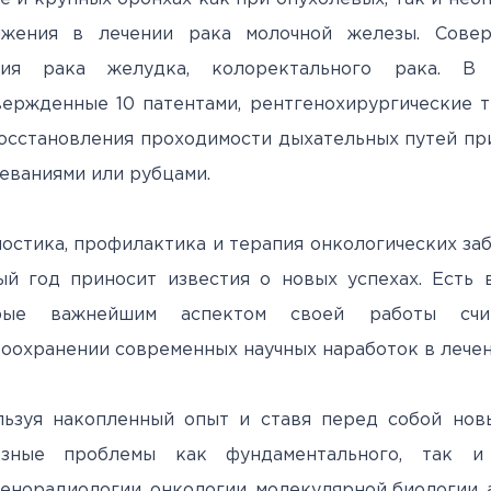
ижения в лечении рака молочной железы. Совер
ния рака желудка, колоректального рака. В
ержденные 10 патентами, рентгенохирургические 
осстановления проходимости дыхательных путей при
еваниями или рубцами.
остика, профилактика и терапия онкологических за
й год приносит известия о новых успехах. Есть 
рые важнейшим аспектом своей работы счи
оохранении современных научных наработок в лечен
льзуя накопленный опыт и ставя перед собой нов
езные проблемы как фундаментального, так и
енорадиологии, онкологии, молекулярной биологии, 