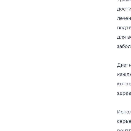
дост
лече
подтв
для в
забол
Диагн
кажды
кото
здрав
Испо
серь
рентг