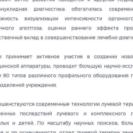
онуклидная диагностика обогатилась совреме
ожность визуализации интенсивности органног
очного апоптоза, оценки раннего эффекта про
твенный вклад в совершенствование лечебно-диагн
р принимает активное участие в создании ново
инской аппаратуры, проводит большую научно-иссл
 80 типов различного профильного оборудования 
зделений учреждения.
шенствуются современные технологии лучевой тера
ленных последствий лучевого и комплексного л
слых и детей. По масштабу научных поисков, бол
е и по оснащенности, отдел лучевой терапии зан