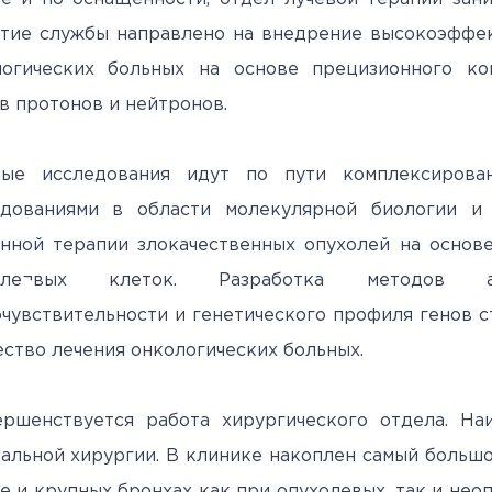
итие службы направлено на внедрение высокоэффе
логических больных на основе прецизионного к
в протонов и нейтронов.
ные исследования идут по пути комплексирова
едованиями в области молекулярной биологии и
нной терапии злокачественных опухолей на основ
оле¬вых клеток. Разработка методов ан
чувствительности и генетического профиля генов с
ество лечения онкологических больных.
ершенствуется работа хирургического отдела. На
альной хирургии. В клинике накоплен самый больш
е и крупных бронхах как при опухолевых, так и нео