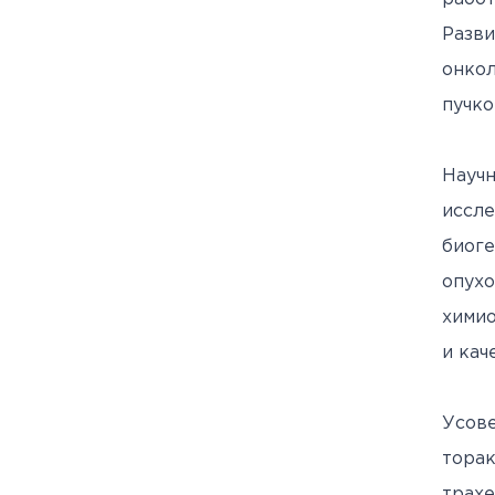
Разв
онко
пучко
Науч
иссл
биоге
опух
химио
и кач
Усов
торак
трахе