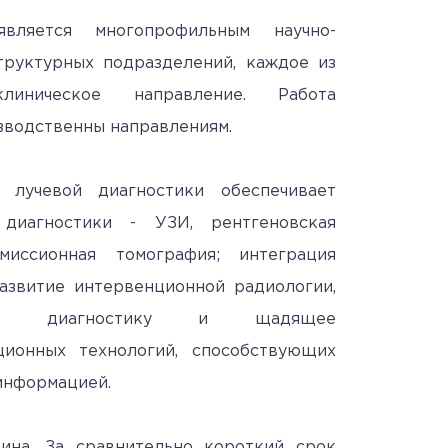
Антитеррористическая
священнослужителями
Протоколы заседаний
специалистов
вляется многопрофильным научно-
безопасность
Часто задаваемые вопросы
аккредитационной
руктурных подразделений, каждое из
й
Юбилей 100 лет ФГБУ
подкомиссии
клиническое направление. Работа
"РНЦРР" Минздрава России
ЕСЛИ НЕ СДАЛ ЭТАП
изводственны направлениям.
лучевой диагностики обеспечивает
диагностики - УЗИ, рентгеновская
эмиссионная томография; интеграция
азвитие интервенционной радиологии,
чную диагностику и щадящее
ионных технологий, способствующих
 информацией.
ина. За сравнительно короткий срок