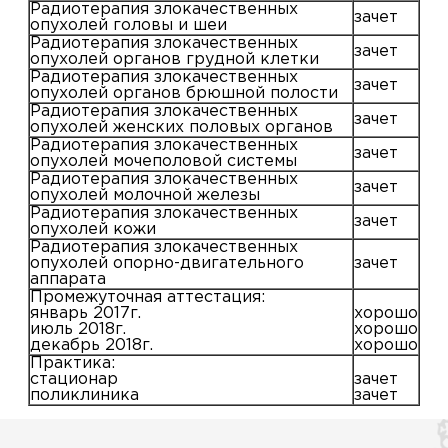
Радиотерапия злокачественных
зачет
опухолей головы и шеи
Радиотерапия злокачественных
зачет
опухолей органов грудной клетки
Радиотерапия злокачественных
зачет
опухолей органов брюшной полости
Радиотерапия злокачественных
зачет
опухолей женских половых органов
Радиотерапия злокачественных
зачет
опухолей мочеполовой системы
Радиотерапия злокачественных
зачет
опухолей молочной железы
Радиотерапия злокачественных
зачет
опухолей кожи
Радиотерапия злокачественных
опухолей опорно-двигательного
зачет
аппарата
Промежуточная аттестация:
январь 2017г.
хорошо
июль 2018г.
хорошо
декабрь 2018г.
хорошо
Практика:
стационар
зачет
поликлиника
зачет