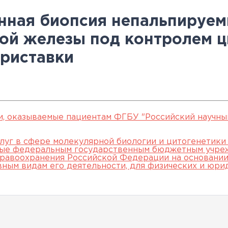
овательские
нской помощи,
евое обучение
ккредитации
Клинические исследования
Вакансии
Памятка о профилактике и
Нормативные акты
специалистов
нная биопсия непальпируе
арты
пециалистов
Партнеры
раннем выявлении
Периодическая
ой железы под контролем 
ведения об
Контакты
онкологических заболевани
аккредитация
приставки
ккредитационном центре
Подготовка к
прохождению
аккредитации
специалистов
и, оказываемые пациентам ФГБУ "Российский научны
луг в сфере молекулярной биологии и цитогенетики
мые федеральным государственным бюджетным учре
равоохранения Российской Федерации на основании 
вным видам его деятельности, для физических и юри