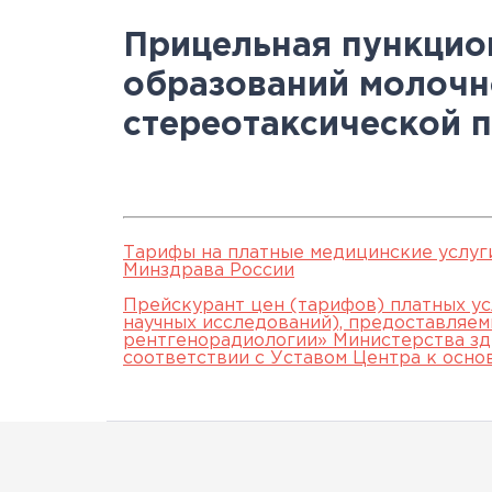
Научно-исслед
Специалисты
медици
Цел
а
Прицельная пункцио
отделы
Документы
станд
с
образований молочн
Лицензии
С
стереотаксической 
История
а
Тарифы на платные медицинские услуг
Минздрава России
Прейскурант цен (тарифов) платных ус
научных исследований), предоставляе
рентгенорадиологии» Министерства зд
соответствии с Уставом Центра к осно