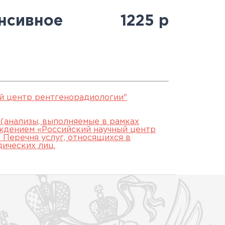
Антитеррористическая
священнослужителями
Протоколы заседаний
специалистов
енсивное
1225
р
безопасность
Часто задаваемые вопросы
аккредитационной
й
Юбилей 100 лет ФГБУ
подкомиссии
"РНЦРР" Минздрава России
ЕСЛИ НЕ СДАЛ ЭТАП
й центр рентгенорадиологии"
 (анализы, выполняемые в рамках
ждением «Российский научный центр
Перечня услуг, относящихся в
дических лиц.