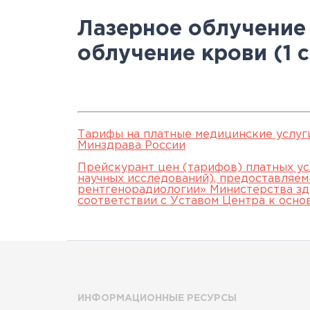
Научно-исслед
Специалисты
медици
Цел
а
Лазерное облучение
отделы
Документы
станд
с
облучение крови (1 с
Лицензии
С
История
а
Тарифы на платные медицинские услуг
Минздрава России
Прейскурант цен (тарифов) платных ус
научных исследований), предоставляе
рентгенорадиологии» Министерства зд
соответствии с Уставом Центра к осно
ИНФОРМАЦИОННЫЕ РЕСУРСЫ