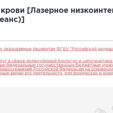
овательские
нской помощи,
евое обучение
ккредитации
Клинические исследования
Вакансии
Памятка о профилактике и
Нормативные акты
специалистов
 крови [Лазерное низкоинт
арты
пециалистов
Партнеры
раннем выявлении
Периодическая
еанс)]
ведения об
Контакты
онкологических заболевани
аккредитация
ккредитационном центре
Подготовка к
прохождению
аккредитации
и, оказываемые пациентам ФГБУ "Российский научны
специалистов
луг в сфере молекулярной биологии и цитогенетики
мые федеральным государственным бюджетным учре
равоохранения Российской Федерации на основании 
вным видам его деятельности, для физических и юри