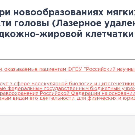
овательские
нской помощи,
евое обучение
ккредитации
Клинические исследования
Вакансии
Памятка о профилактике и
Нормативные акты
специалистов
ри новообразованиях мягки
арты
пециалистов
Партнеры
раннем выявлении
Периодическая
ти головы (Лазерное удале
ведения об
Контакты
онкологических заболевани
аккредитация
дкожно-жировой клетчатки 
ккредитационном центре
Подготовка к
прохождению
аккредитации
специалистов
и, оказываемые пациентам ФГБУ "Российский научны
луг в сфере молекулярной биологии и цитогенетики
мые федеральным государственным бюджетным учре
равоохранения Российской Федерации на основании 
вным видам его деятельности, для физических и юри