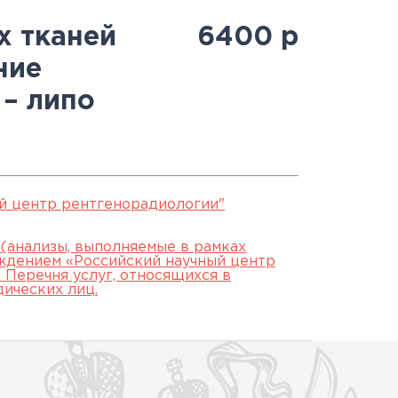
Антитеррористическая
священнослужителями
Протоколы заседаний
специалистов
х тканей
6400
р
безопасность
Часто задаваемые вопросы
аккредитационной
ние
й
Юбилей 100 лет ФГБУ
подкомиссии
– липо
"РНЦРР" Минздрава России
ЕСЛИ НЕ СДАЛ ЭТАП
й центр рентгенорадиологии"
 (анализы, выполняемые в рамках
ждением «Российский научный центр
Перечня услуг, относящихся в
дических лиц.