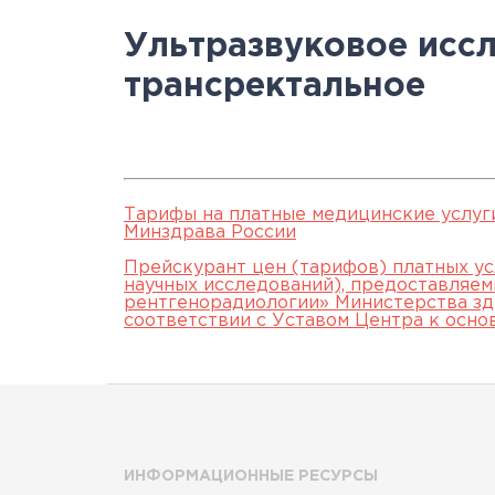
Научно-исслед
Специалисты
медици
Цел
а
Ультразвуковое исс
отделы
Документы
станд
с
трансректальное
Лицензии
С
История
а
Тарифы на платные медицинские услуг
Минздрава России
Прейскурант цен (тарифов) платных ус
научных исследований), предоставляе
рентгенорадиологии» Министерства зд
соответствии с Уставом Центра к осно
ИНФОРМАЦИОННЫЕ РЕСУРСЫ