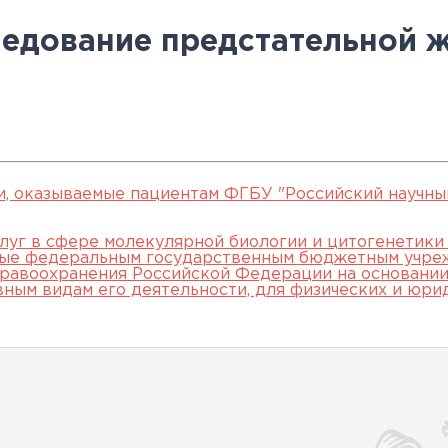
овательские
нской помощи,
евое обучение
ккредитации
Клинические исследования
Вакансии
Памятка о профилактике и
Нормативные акты
специалистов
ледование предстательной 
арты
пециалистов
Партнеры
раннем выявлении
Периодическая
ведения об
Контакты
онкологических заболевани
аккредитация
ккредитационном центре
Подготовка к
прохождению
аккредитации
и, оказываемые пациентам ФГБУ "Российский научны
специалистов
луг в сфере молекулярной биологии и цитогенетики
мые федеральным государственным бюджетным учре
равоохранения Российской Федерации на основании 
вным видам его деятельности, для физических и юри