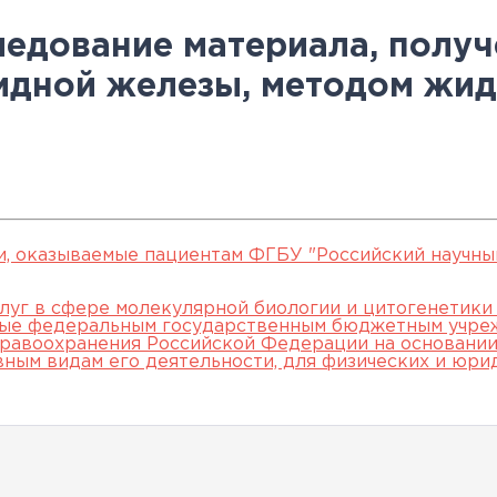
овательские
нской помощи,
евое обучение
ккредитации
Клинические исследования
Вакансии
Памятка о профилактике и
Нормативные акты
специалистов
ледование материала, полу
арты
пециалистов
Партнеры
раннем выявлении
Периодическая
идной железы, методом жи
ведения об
Контакты
онкологических заболевани
аккредитация
ккредитационном центре
Подготовка к
прохождению
аккредитации
специалистов
и, оказываемые пациентам ФГБУ "Российский научны
луг в сфере молекулярной биологии и цитогенетики
мые федеральным государственным бюджетным учре
равоохранения Российской Федерации на основании 
вным видам его деятельности, для физических и юри