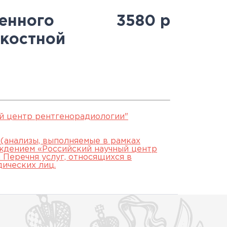
Антитеррористическая
священнослужителями
Протоколы заседаний
специалистов
ченного
3580
р
безопасность
Часто задаваемые вопросы
аккредитационной
дкостной
й
Юбилей 100 лет ФГБУ
подкомиссии
"РНЦРР" Минздрава России
ЕСЛИ НЕ СДАЛ ЭТАП
й центр рентгенорадиологии"
 (анализы, выполняемые в рамках
ждением «Российский научный центр
Перечня услуг, относящихся в
дических лиц.