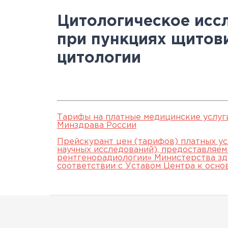
Научно-исслед
Специалисты
медици
Цел
а
Цитологическое исс
отделы
Документы
станд
с
при пункциях щитов
Лицензии
С
цитологии
История
а
Тарифы на платные медицинские услуг
Минздрава России
Прейскурант цен (тарифов) платных ус
научных исследований), предоставляе
рентгенорадиологии» Министерства зд
соответствии с Уставом Центра к осно