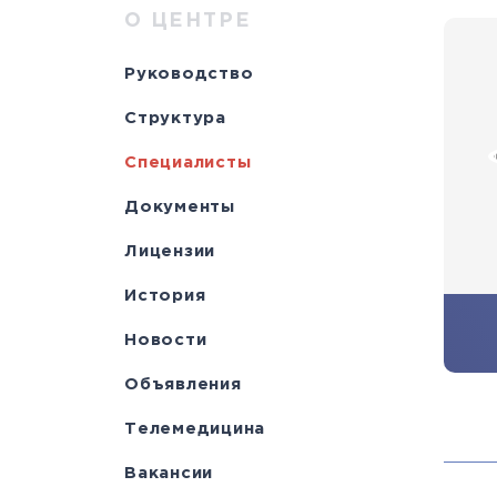
Научно-исслед
Специалисты
медици
Цел
а
О ЦЕНТРЕ
отделы
Документы
станд
с
Руководство
Лицензии
С
Структура
История
а
Специалисты
Документы
Лицензии
История
Новости
Объявления
Телемедицина
Вакансии