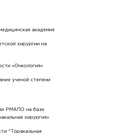
медицинская академия
етской хирургии на
ости «Онкология»
ание ученой степени
ии РМАПО на базе
акальная хирургия»
сти "Торакальная