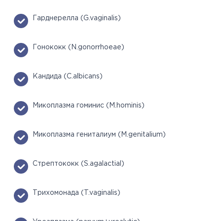
Гарднерелла (G.vaginalis)
Гонококк (N.gonorrhoeae)
Кандида (C.albicans)
Микоплазма гоминис (M.hominis)
Микоплазма гениталиум (M.genitalium)
Стрептококк (S.agalactial)
Трихомонада (T.vaginalis)