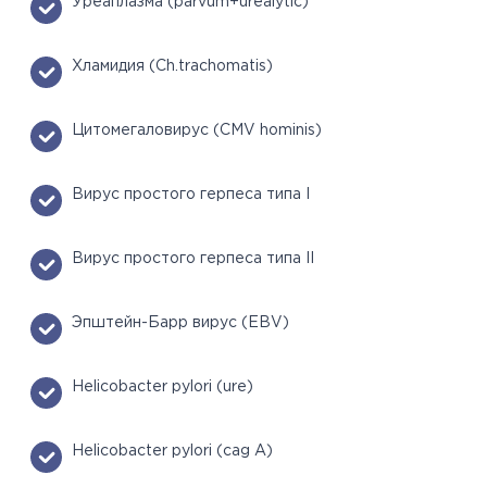
Уреаплазма (parvum+urealytic)
Хламидия (Ch.trachomatis)
Цитомегаловирус (CMV hominis)
Вирус простого герпеса типа I
Вирус простого герпеса типа II
Эпштейн-Барр вирус (EBV)
Helicobacter pylori (ure)
Helicobacter pylori (cag A)